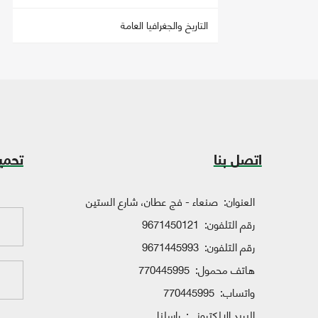
التاريخ والجغرافيا العامة
اتصل بنا
تحمي
العنوان:
صنعاء - فج عطان، شارع الستين
رقم التلفون:
9671450121
رقم التلفون:
9671445993
هاتف محمول:
770445995
واتساب:
770445995
البريد الإلكتروني:
راسلنا