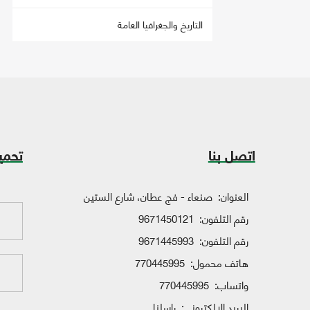
التاريخ والجغرافيا العامة
اتصل بنا
تحمي
العنوان:
صنعاء - فج عطان، شارع الستين
رقم التلفون:
9671450121
رقم التلفون:
9671445993
هاتف محمول:
770445995
واتساب:
770445995
البريد الإلكتروني:
راسلنا