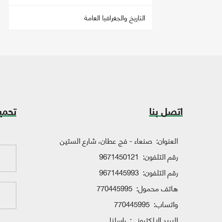
التاريخ والجغرافيا العامة
اتصل بنا
تحمي
العنوان:
صنعاء - فج عطان، شارع الستين
رقم التلفون:
9671450121
رقم التلفون:
9671445993
هاتف محمول:
770445995
واتساب:
770445995
البريد الإلكتروني:
راسلنا