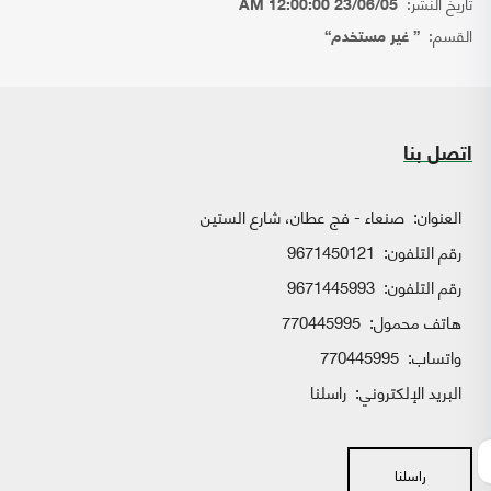
تاريخ النشر:
23/06/05 12:00:00 AM
القسم:
{ غير مستخدم}
اتصل بنا
العنوان:
صنعاء - فج عطان، شارع الستين
رقم التلفون:
9671450121
رقم التلفون:
9671445993
هاتف محمول:
770445995
واتساب:
770445995
البريد الإلكتروني:
راسلنا
راسلنا