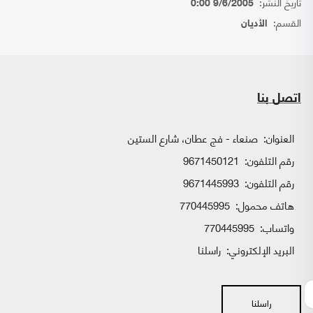
تاريخ النشر:
9/6/2005 0:00
القسم:
الأديان
اتصل بنا
العنوان:
صنعاء - فج عطان، شارع الستين
رقم التلفون:
9671450121
رقم التلفون:
9671445993
هاتف محمول:
770445995
واتساب:
770445995
البريد الإلكتروني:
راسلنا
راسلنا