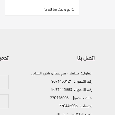
التاريخ والجغرافيا العامة
اتصل بنا
تحمي
العنوان:
صنعاء - فج عطان، شارع الستين
رقم التلفون:
9671450121
رقم التلفون:
9671445993
هاتف محمول:
770445995
واتساب:
770445995
البريد الإلكتروني:
راسلنا