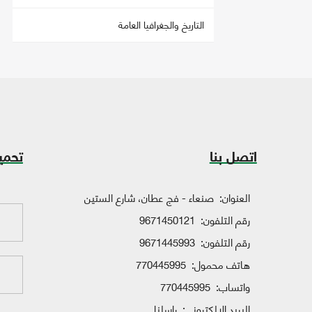
التاريخ والجغرافيا العامة
اتصل بنا
تحمي
العنوان:
صنعاء - فج عطان، شارع الستين
رقم التلفون:
9671450121
رقم التلفون:
9671445993
هاتف محمول:
770445995
واتساب:
770445995
البريد الإلكتروني:
راسلنا