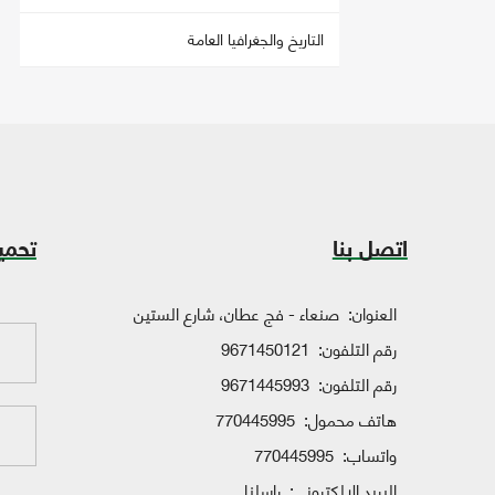
التاريخ والجغرافيا العامة
اتصل بنا
تحمي
العنوان:
صنعاء - فج عطان، شارع الستين
رقم التلفون:
9671450121
رقم التلفون:
9671445993
هاتف محمول:
770445995
واتساب:
770445995
البريد الإلكتروني:
راسلنا