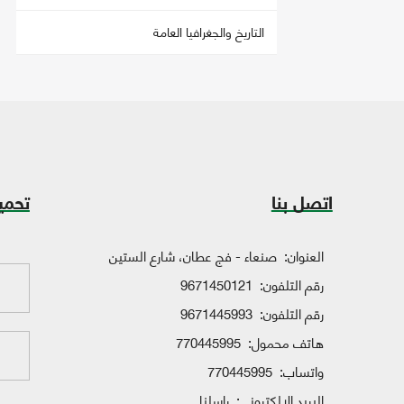
التاريخ والجغرافيا العامة
اتصل بنا
تحمي
العنوان:
صنعاء - فج عطان، شارع الستين
رقم التلفون:
9671450121
رقم التلفون:
9671445993
هاتف محمول:
770445995
واتساب:
770445995
البريد الإلكتروني:
راسلنا