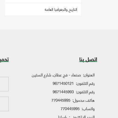
التاريخ والجغرافيا العامة
اتصل بنا
تحمي
العنوان:
صنعاء - فج عطان، شارع الستين
رقم التلفون:
9671450121
رقم التلفون:
9671445993
هاتف محمول:
770445995
واتساب:
770445995
البريد الإلكتروني:
راسلنا