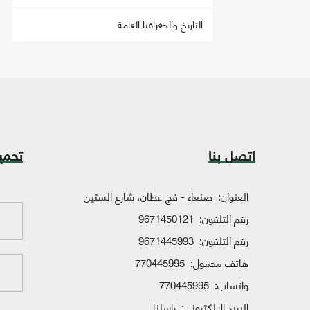
التاريخ والجغرافيا العامة
اتصل بنا
تحمي
العنوان:
صنعاء - فج عطان، شارع الستين
رقم التلفون:
9671450121
رقم التلفون:
9671445993
هاتف محمول:
770445995
واتساب:
770445995
البريد الإلكتروني:
راسلنا