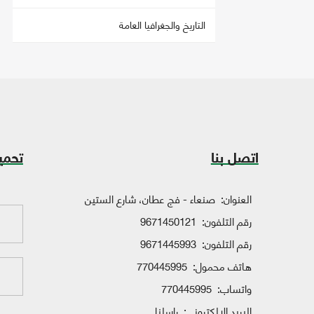
التاريخ والجغرافيا العامة
اتصل بنا
تحمي
العنوان:
صنعاء - فج عطان، شارع الستين
رقم التلفون:
9671450121
رقم التلفون:
9671445993
هاتف محمول:
770445995
واتساب:
770445995
البريد الإلكتروني:
راسلنا