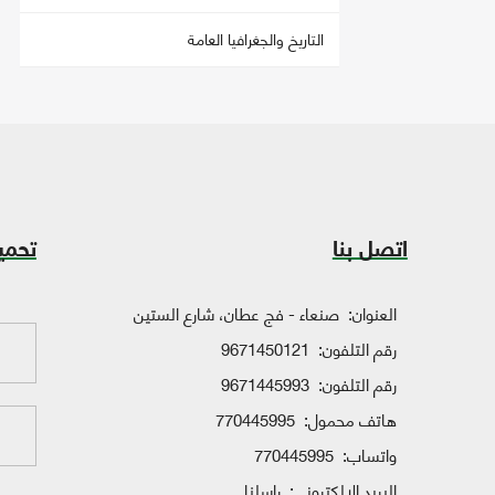
التاريخ والجغرافيا العامة
اتصل بنا
تحمي
العنوان:
صنعاء - فج عطان، شارع الستين
رقم التلفون:
9671450121
رقم التلفون:
9671445993
هاتف محمول:
770445995
واتساب:
770445995
البريد الإلكتروني:
راسلنا