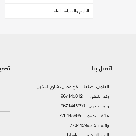
التاريخ والجغرافيا العامة
اتصل بنا
تحمي
العنوان:
صنعاء - فج عطان، شارع الستين
رقم التلفون:
9671450121
رقم التلفون:
9671445993
هاتف محمول:
770445995
واتساب:
770445995
البريد الإلكتروني:
راسلنا