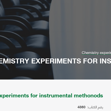
Chemistry experi
EMISTRY EXPERIMENTS FOR I
xperiments for instrumental methonods
رقم الكتاب:
4860