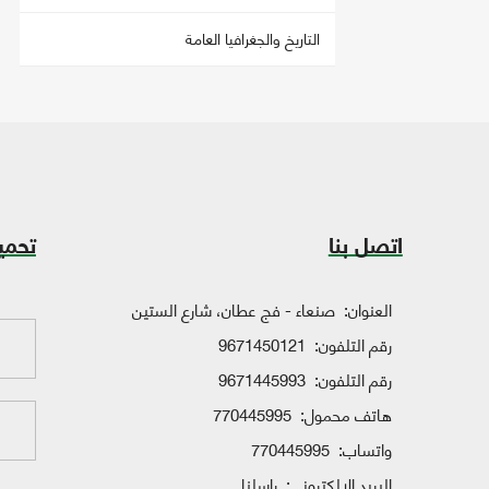
التاريخ والجغرافيا العامة
اتصل بنا
تحمي
العنوان:
صنعاء - فج عطان، شارع الستين
رقم التلفون:
9671450121
رقم التلفون:
9671445993
هاتف محمول:
770445995
واتساب:
770445995
البريد الإلكتروني:
راسلنا