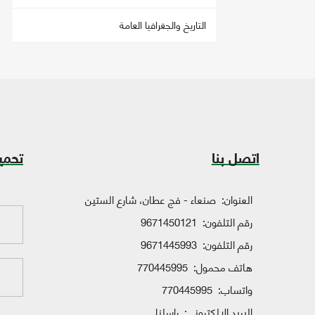
التاريخ والجغرافيا العامة
اتصل بنا
تحمي
العنوان:
صنعاء - فج عطان، شارع الستين
رقم التلفون:
9671450121
رقم التلفون:
9671445993
هاتف محمول:
770445995
واتساب:
770445995
البريد الإلكتروني:
راسلنا