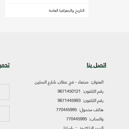
التاريخ والجغرافيا العامة
اتصل بنا
تحمي
العنوان:
صنعاء - فج عطان، شارع الستين
رقم التلفون:
9671450121
رقم التلفون:
9671445993
هاتف محمول:
770445995
واتساب:
770445995
البريد الإلكتروني:
راسلنا