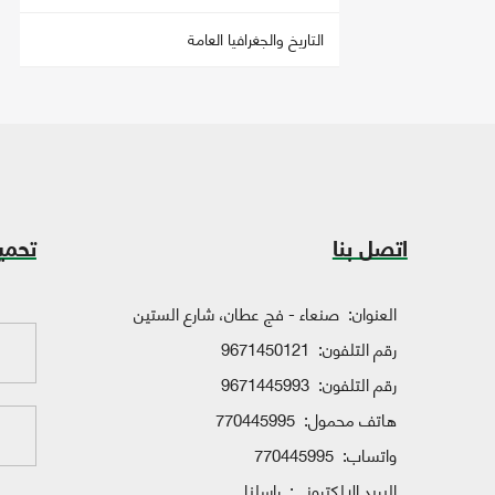
التاريخ والجغرافيا العامة
اتصل بنا
تحمي
العنوان:
صنعاء - فج عطان، شارع الستين
رقم التلفون:
9671450121
رقم التلفون:
9671445993
هاتف محمول:
770445995
واتساب:
770445995
البريد الإلكتروني:
راسلنا