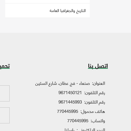
التاريخ والجغرافيا العامة
اتصل بنا
تحمي
العنوان:
صنعاء - فج عطان، شارع الستين
رقم التلفون:
9671450121
رقم التلفون:
9671445993
هاتف محمول:
770445995
واتساب:
770445995
البريد الإلكتروني:
راسلنا