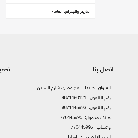
التاريخ والجغرافيا العامة
اتصل بنا
تحمي
العنوان:
صنعاء - فج عطان، شارع الستين
رقم التلفون:
9671450121
رقم التلفون:
9671445993
هاتف محمول:
770445995
واتساب:
770445995
البريد الإلكتروني:
راسلنا