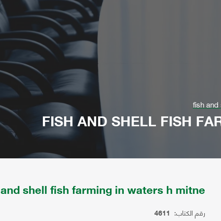
fish and 
FISH AND SHELL FISH FA
 and shell fish farming in waters h mitne
رقم الكتاب:
4611