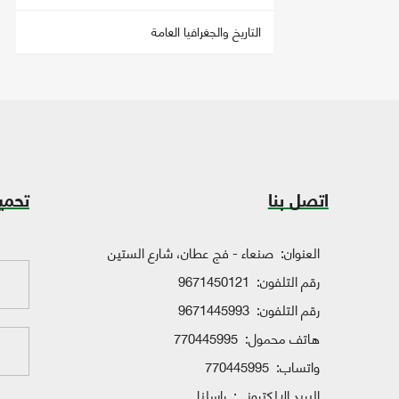
التاريخ والجغرافيا العامة
اتصل بنا
تحمي
العنوان:
صنعاء - فج عطان، شارع الستين
رقم التلفون:
9671450121
رقم التلفون:
9671445993
هاتف محمول:
770445995
واتساب:
770445995
البريد الإلكتروني:
راسلنا