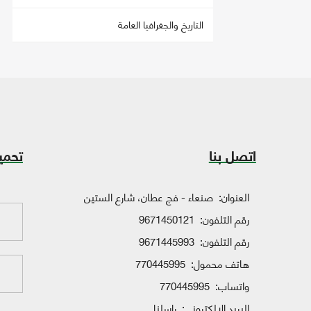
التاريخ والجغرافيا العامة
اتصل بنا
تحمي
العنوان:
صنعاء - فج عطان، شارع الستين
رقم التلفون:
9671450121
رقم التلفون:
9671445993
هاتف محمول:
770445995
واتساب:
770445995
البريد الإلكتروني:
راسلنا