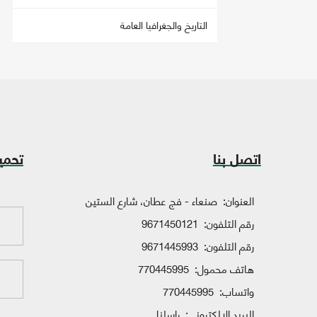
التاريخ والجغرافيا العامة
اتصل بنا
تحمي
العنوان:
صنعاء - فج عطان، شارع الستين
رقم التلفون:
9671450121
رقم التلفون:
9671445993
هاتف محمول:
770445995
واتساب:
770445995
البريد الإلكتروني:
راسلنا