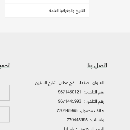
التاريخ والجغرافيا العامة
اتصل بنا
تحمي
العنوان:
صنعاء - فج عطان، شارع الستين
رقم التلفون:
9671450121
رقم التلفون:
9671445993
هاتف محمول:
770445995
واتساب:
770445995
البريد الإلكتروني:
راسلنا