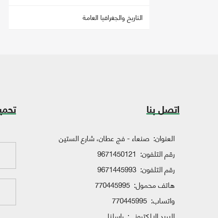
التاريخ والجغرافيا العامة
اتصل بنا
تحمي
العنوان:
صنعاء - فج عطان، شارع الستين
رقم التلفون:
9671450121
رقم التلفون:
9671445993
هاتف محمول:
770445995
واتساب:
770445995
البريد الإلكتروني:
راسلنا