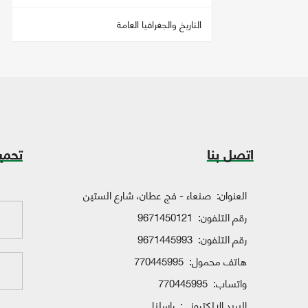
التاريخ والجغرافيا العامة
اتصل بنا
تحمي
العنوان:
صنعاء - فج عطان، شارع الستين
رقم التلفون:
9671450121
رقم التلفون:
9671445993
هاتف محمول:
770445995
واتساب:
770445995
البريد الإلكتروني:
راسلنا