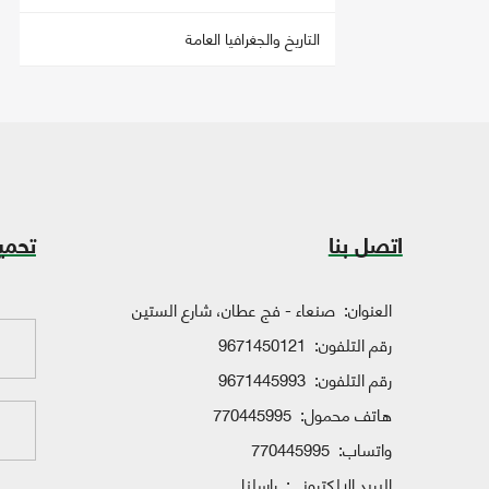
التاريخ والجغرافيا العامة
اتصل بنا
تحمي
العنوان:
صنعاء - فج عطان، شارع الستين
رقم التلفون:
9671450121
رقم التلفون:
9671445993
هاتف محمول:
770445995
واتساب:
770445995
البريد الإلكتروني:
راسلنا