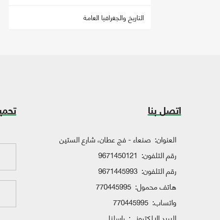
التاريخ والجغرافيا العامة
اتصل بنا
تحمي
العنوان:
صنعاء - فج عطان، شارع الستين
رقم التلفون:
9671450121
رقم التلفون:
9671445993
هاتف محمول:
770445995
واتساب:
770445995
البريد الإلكتروني:
راسلنا