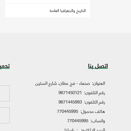
التاريخ والجغرافيا العامة
اتصل بنا
تحمي
العنوان:
صنعاء - فج عطان، شارع الستين
رقم التلفون:
9671450121
رقم التلفون:
9671445993
هاتف محمول:
770445995
واتساب:
770445995
البريد الإلكتروني:
راسلنا