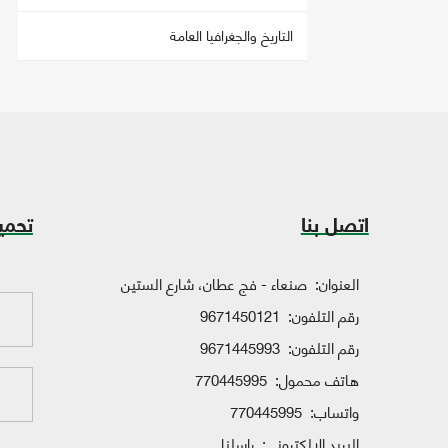
التاريخ والجغرافيا العامة
اتصل بنا
تحمي
العنوان:
صنعاء - فج عطان، شارع الستين
رقم التلفون:
9671450121
رقم التلفون:
9671445993
هاتف محمول:
770445995
واتساب:
770445995
البريد الإلكتروني:
راسلنا