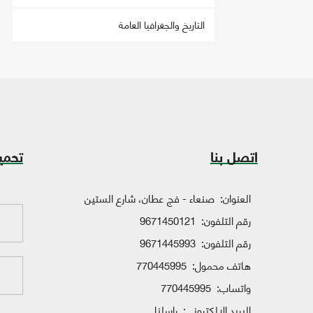
التاريخ والجغرافيا العامة
اتصل بنا
تحمي
العنوان:
صنعاء - فج عطان، شارع الستين
رقم التلفون:
9671450121
رقم التلفون:
9671445993
هاتف محمول:
770445995
واتساب:
770445995
البريد الإلكتروني:
راسلنا