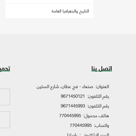
التاريخ والجغرافيا العامة
اتصل بنا
تحمي
العنوان:
صنعاء - فج عطان، شارع الستين
رقم التلفون:
9671450121
رقم التلفون:
9671445993
هاتف محمول:
770445995
واتساب:
770445995
البريد الإلكتروني:
راسلنا