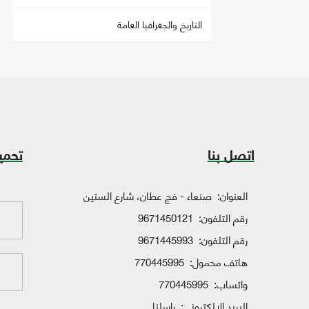
التاريخ والجغرافيا العامة
اتصل بنا
تحمي
العنوان:
صنعاء - فج عطان، شارع الستين
رقم التلفون:
9671450121
رقم التلفون:
9671445993
هاتف محمول:
770445995
واتساب:
770445995
البريد الإلكتروني:
راسلنا