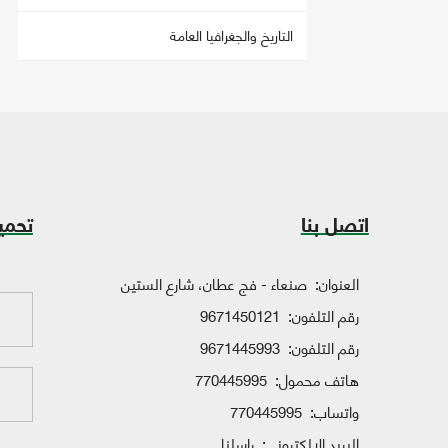
التاريخ والجغرافيا العامة
اتصل بنا
تحمي
العنوان:
صنعاء - فج عطان، شارع الستين
رقم التلفون:
9671450121
رقم التلفون:
9671445993
هاتف محمول:
770445995
واتساب:
770445995
البريد الإلكتروني:
راسلنا