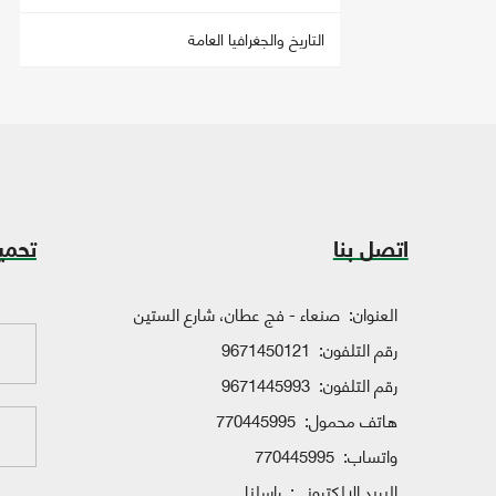
التاريخ والجغرافيا العامة
اتصل بنا
تحمي
العنوان:
صنعاء - فج عطان، شارع الستين
رقم التلفون:
9671450121
رقم التلفون:
9671445993
هاتف محمول:
770445995
واتساب:
770445995
البريد الإلكتروني:
راسلنا