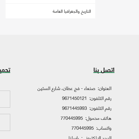
التاريخ والجغرافيا العامة
اتصل بنا
تحمي
العنوان:
صنعاء - فج عطان، شارع الستين
رقم التلفون:
9671450121
رقم التلفون:
9671445993
هاتف محمول:
770445995
واتساب:
770445995
البريد الإلكتروني:
راسلنا