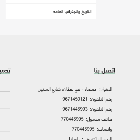
التاريخ والجغرافيا العامة
اتصل بنا
تحمي
العنوان:
صنعاء - فج عطان، شارع الستين
رقم التلفون:
9671450121
رقم التلفون:
9671445993
هاتف محمول:
770445995
واتساب:
770445995
البريد الإلكتروني:
راسلنا