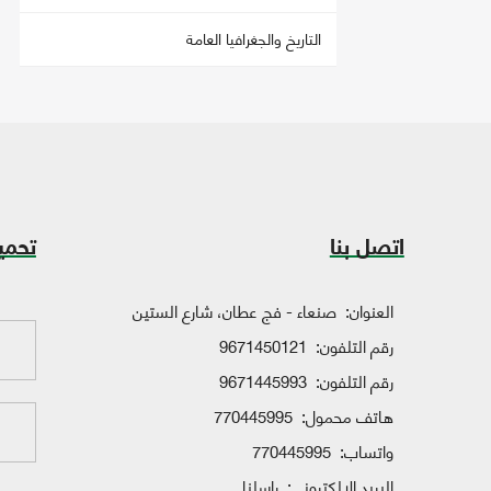
التاريخ والجغرافيا العامة
اتصل بنا
تحمي
العنوان:
صنعاء - فج عطان، شارع الستين
رقم التلفون:
9671450121
رقم التلفون:
9671445993
هاتف محمول:
770445995
واتساب:
770445995
البريد الإلكتروني:
راسلنا