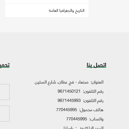
التاريخ والجغرافيا العامة
اتصل بنا
تحمي
العنوان:
صنعاء - فج عطان، شارع الستين
رقم التلفون:
9671450121
رقم التلفون:
9671445993
هاتف محمول:
770445995
واتساب:
770445995
البريد الإلكتروني:
راسلنا