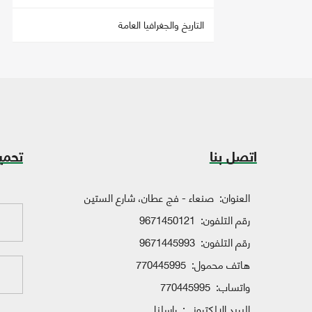
التاريخ والجغرافيا العامة
اتصل بنا
تحمي
العنوان:
صنعاء - فج عطان، شارع الستين
رقم التلفون:
9671450121
رقم التلفون:
9671445993
هاتف محمول:
770445995
واتساب:
770445995
البريد الإلكتروني:
راسلنا