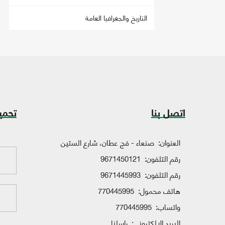
التاريخ والجغرافيا العامة
اتصل بنا
تحمي
العنوان:
صنعاء - فج عطان، شارع الستين
رقم التلفون:
9671450121
رقم التلفون:
9671445993
هاتف محمول:
770445995
واتساب:
770445995
البريد الإلكتروني:
راسلنا