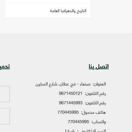
التاريخ والجغرافيا العامة
اتصل بنا
تحمي
العنوان:
صنعاء - فج عطان، شارع الستين
رقم التلفون:
9671450121
رقم التلفون:
9671445993
هاتف محمول:
770445995
واتساب:
770445995
البريد الإلكتروني:
راسلنا