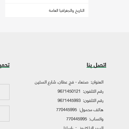
التاريخ والجغرافيا العامة
اتصل بنا
تحمي
العنوان:
صنعاء - فج عطان، شارع الستين
رقم التلفون:
9671450121
رقم التلفون:
9671445993
هاتف محمول:
770445995
واتساب:
770445995
البريد الإلكتروني:
راسلنا