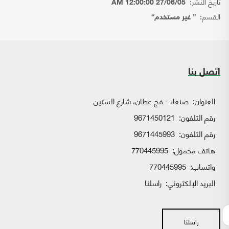
تاريخ النشر:
27/06/05 12:00:00 AM
القسم:
{ غير مستخدم}
اتصل بنا
العنوان:
صنعاء - فج عطان، شارع الستين
رقم التلفون:
9671450121
رقم التلفون:
9671445993
هاتف محمول:
770445995
واتساب:
770445995
البريد الإلكتروني:
راسلنا
راسلنا