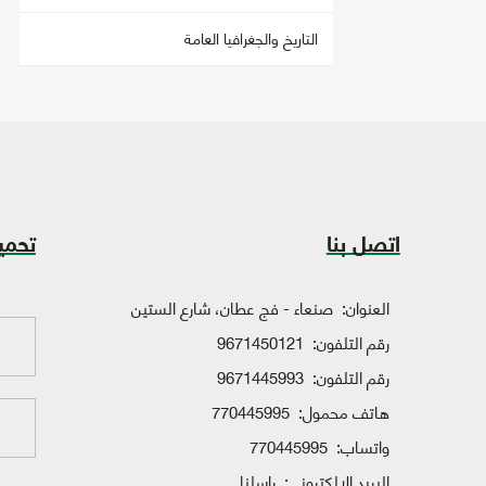
التاريخ والجغرافيا العامة
اتصل بنا
تحمي
العنوان:
صنعاء - فج عطان، شارع الستين
رقم التلفون:
9671450121
رقم التلفون:
9671445993
هاتف محمول:
770445995
واتساب:
770445995
البريد الإلكتروني:
راسلنا