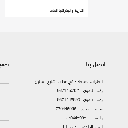
التاريخ والجغرافيا العامة
اتصل بنا
تحمي
العنوان:
صنعاء - فج عطان، شارع الستين
رقم التلفون:
9671450121
رقم التلفون:
9671445993
هاتف محمول:
770445995
واتساب:
770445995
البريد الإلكتروني:
راسلنا