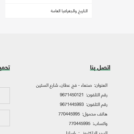
التاريخ والجغرافيا العامة
اتصل بنا
تحمي
العنوان:
صنعاء - فج عطان، شارع الستين
رقم التلفون:
9671450121
رقم التلفون:
9671445993
هاتف محمول:
770445995
واتساب:
770445995
البريد الإلكتروني:
راسلنا