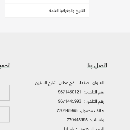
التاريخ والجغرافيا العامة
اتصل بنا
تحمي
العنوان:
صنعاء - فج عطان، شارع الستين
رقم التلفون:
9671450121
رقم التلفون:
9671445993
هاتف محمول:
770445995
واتساب:
770445995
البريد الإلكتروني:
راسلنا