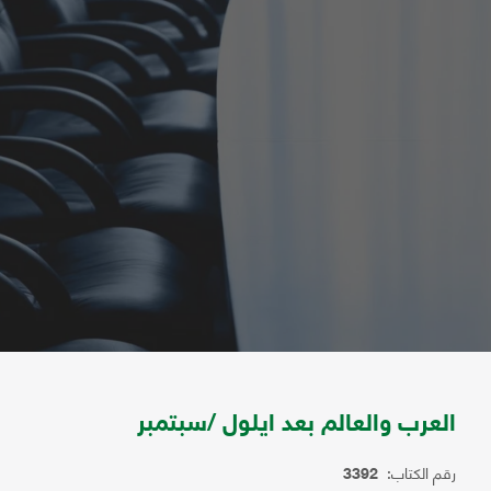
العرب والعالم بعد ايلول /سبتمبر
رقم الكتاب:
3392