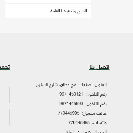
التاريخ والجغرافيا العامة
اتصل بنا
تحمي
العنوان:
صنعاء - فج عطان، شارع الستين
رقم التلفون:
9671450121
رقم التلفون:
9671445993
هاتف محمول:
770445995
واتساب:
770445995
البريد الإلكتروني:
راسلنا