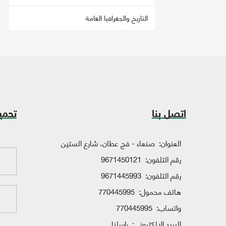
التاريخ والجغرافيا العامة
اتصل بنا
تحمي
العنوان:
صنعاء - فج عطان، شارع الستين
رقم التلفون:
9671450121
رقم التلفون:
9671445993
هاتف محمول:
770445995
واتساب:
770445995
البريد الإلكتروني:
راسلنا